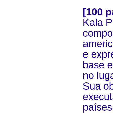
[100 p
Kala P
compos
americ
e expr
base e
no lug
Sua ob
execut
países