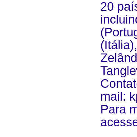
20 paí
inclui
(Portu
(Itáli
Zelând
Tangle
Contat
mail: 
Para m
acesse