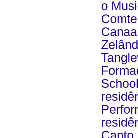
o Musi
Comtem
Canaa
Zelând
Tangle
Forma
School
residên
Perfor
residê
Canto 