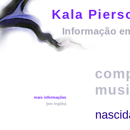
Kala Piers
Informação e
comp
musi
mais informações
(em Inglês)
nasci