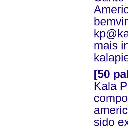
Americ
bemvin
kp@kal
mais i
kalapi
[50 pa
Kala P
compos
americ
sido e